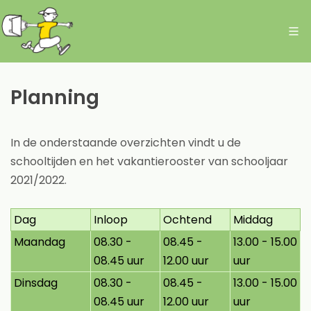
Planning
In de onderstaande overzichten vindt u de
schooltijden en het vakantierooster van schooljaar
2021/2022.
Dag
Inloop
Ochtend
Middag
Maandag
08.30 -
08.45 -
13.00 - 15.00
08.45 uur
12.00 uur
uur
Dinsdag
08.30 -
08.45 -
13.00 - 15.00
08.45 uur
12.00 uur
uur